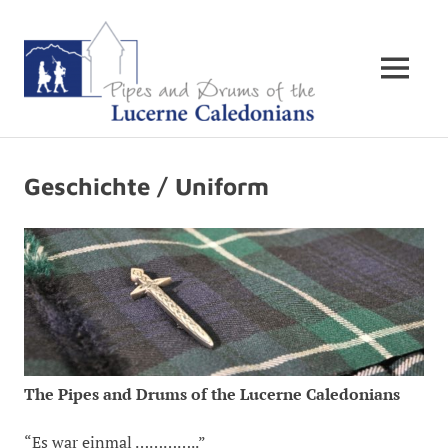
The
MENÜ
Pipes
&
Zum
Inhalt
Drums
Geschichte / Uniform
springen
of
the
Lucern
Caledon
The Pipes and Drums of the Lucerne Caledonians
“Es war einmal …………..”