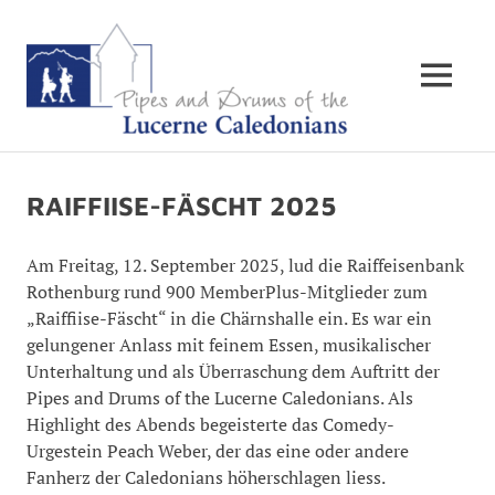
The
MENÜ
Pipes
&
Zum
Inhalt
Drums
RAIFFIISE-FÄSCHT 2025
springen
of
Am Freitag, 12. September 2025, lud die Raiffeisenbank
Rothenburg rund 900 MemberPlus-Mitglieder zum
the
„Raiffiise-Fäscht“ in die Chärnshalle ein. Es war ein
gelungener Anlass mit feinem Essen, musikalischer
Lucern
Unterhaltung und als Überraschung dem Auftritt der
Pipes and Drums of the Lucerne Caledonians. Als
Caledon
Highlight des Abends begeisterte das Comedy-
Urgestein Peach Weber, der das eine oder andere
Fanherz der Caledonians höherschlagen liess.